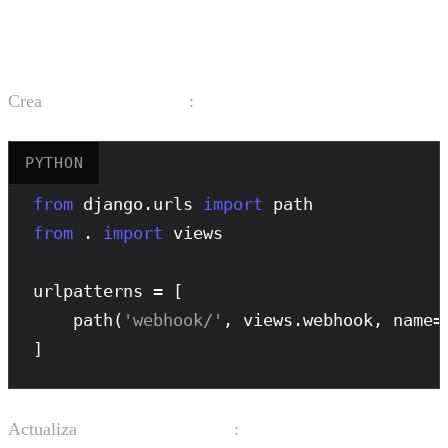
Configurar URLs
Crea
:
agent/urls.py
PYTHON
from
 django.urls 
import
from
 . 
import
 views

urlpatterns = [

path
(
'webhook/'
, views.webhook, name=
]
Actualiza
:
config/urls.py