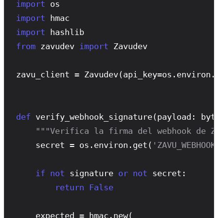
import
import
import
from
 zavudev 
import
 Zavudev

zavu_client = 
Zavudev
(api_key=os.environ.
def
verify_webhook_signature
(payload: byt
"""Verifica la firma del webhook de Z
    secret = os.environ.
get
(
'ZAVU_WEBHOOK
if
not
 signature 
or
not
 secret:

return
False
    expected = hmac.
new
(
