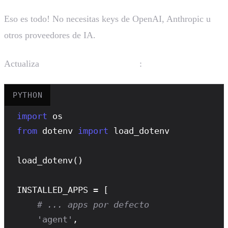
Eso es todo! No necesitas keys de OpenAI, Anthropic u
otros proveedores de IA.
Actualiza
:
config/settings.py
PYTHON
import
from
 dotenv 
import
 load_dotenv

load_dotenv
()

INSTALLED_APPS = [

# ... apps por defecto
'agent'
,
