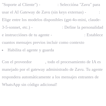
"Soporte al Cliente") -
Provider
: Seleccióna "Zavu" para
usar el AI Gateway de Zavu (sin keys externas) -
Model
:
Elige entre los modelos disponibles (gpt-4o-mini, claude-
3-5-sonnet, etc.) -
System Prompt
: Define la personalidad
e instrucciónes de tu agente -
Context Window
: Establece
cuantos mensajes previos incluir como contexto
Habilita el agente y guarda
Con el proveedor
, todo el procesamiento de IA es
zavu
manejado por el gateway administrado de Zavu. Tu agente
respondera automáticamente a los mensajes entrantes de
WhatsApp sin código adicional!
Opcion 2: Via SDK de Python