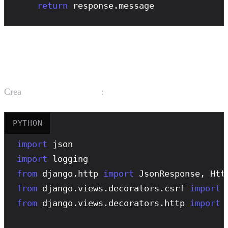
return
 response.message
Crear la Vista del Webhook
Crea
:
agent/views.py
PYTHON
import
import
from
 django.http 
import
from
 django.views.decorators.csrf 
import
from
 django.views.decorators.http 
import
 