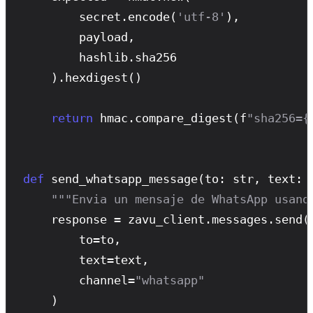
        secret.
encode
(
'utf-8'
),

        payload,

        hashlib.sha256

    ).
hexdigest
()

return
 hmac.
compare_digest
(f
"sha256={
def
send_whatsapp_message
(to: str, text: s
"""Envia un mensaje de WhatsApp usand
    response = zavu_client.messages.
send
(

        to=to,

        text=text,

        channel=
"whatsapp"
    )
