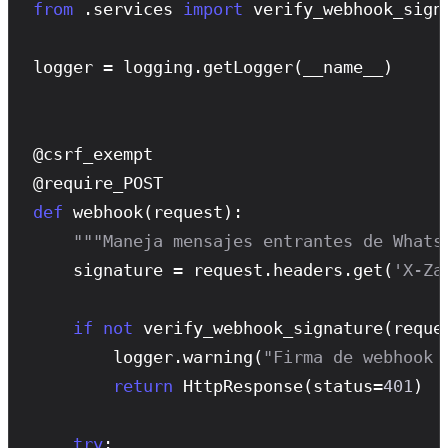
from
 .services 
import
 verify_webhook_sign
logger = logging.
getLogger
(__name__)

@csrf_exempt
@require_POST
def
webhook
(request):

"""Maneja mensajes entrantes de Whats
    signature = request.headers.
get
(
'X-Za
if
not
verify_webhook_signature
(reque
        logger.
warning
(
"Firma de webhook 
return
HttpResponse
(status=
401
)

try
:
