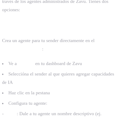
través de los agentes administrados de Zavu. Tienes dos
opciones:
Opcion 1: Via Dashboard de Zavu
Crea un agente para tu sender directamente en el
Dashboard de Zavu
:
Ve a
Senders
en tu dashboard de Zavu
Seleccióna el sender al que quieres agregar capacidades
de IA
Haz clic en la pestana
AI Agent
Configura tu agente:
-
Name
: Dale a tu agente un nombre descriptivo (ej.