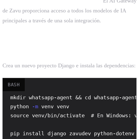
No se requieren API keys de IA externas!
El AI Gateway
de Zavu proporciona acceso a todos los modelos de IA
principales a través de una sola integración.
Instalacion
Crea un nuevo proyecto Django e instala las dependencias:
BASH
mkdir
python
-m
source
 venv/bin/activate  # En Windows: ve
pip