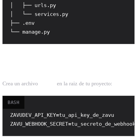
│   ├── urls.py

│   └── services.py

├── .env

└── manage.py
Configuración del Entorno
Crea un archivo
en la raiz de tu proyecto:
.env
BASH
ZAVUDEV_API_KEY
ZAVU_WEBHOOK_SECRET
=tu_secreto_de_webhook