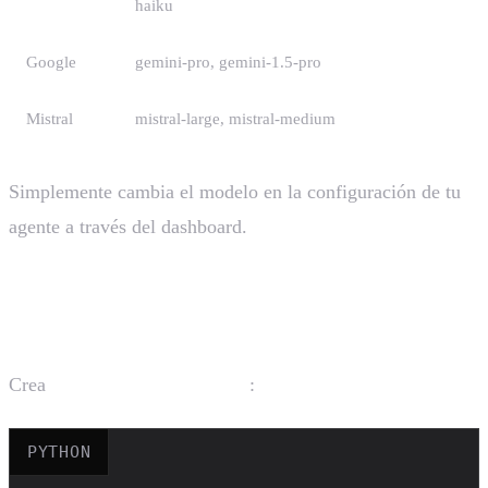
haiku
Google
gemini-pro, gemini-1.5-pro
Mistral
mistral-large, mistral-medium
Simplemente cambia el modelo en la configuración de tu
agente a través del dashboard.
Inicializar el Cliente de Zavu
Crea
:
agent/services.py
PYTHON