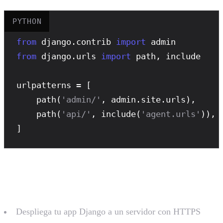
PYTHON
from
 django.contrib 
import
from
 django.urls 
import
 path, include

urlpatterns = [

path
(
'admin/'
, admin.site.urls),

path
(
'api/'
, 
include
(
'agent.urls'
)),

]
Desplegar y Configurar
Despliega tu app Django a un servidor con HTTPS