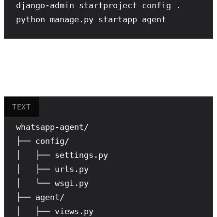
django
python
 manage.py startapp agent
Estructura del Proyecto
TEXT
whatsapp-agent/

├── config/

│   ├── settings.py

│   ├── urls.py

│   └── wsgi.py

├── agent/

│   ├── views.py
