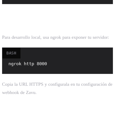
Pruebas Locales con ngrok
Para desarrollo local, usa ngrok para exponer tu servidor:
BASH
ngrok
 http 8000
Copia la URL HTTPS y configurala en tu configuración de
webhook de Zavu.
Funciones del Agente Administrado