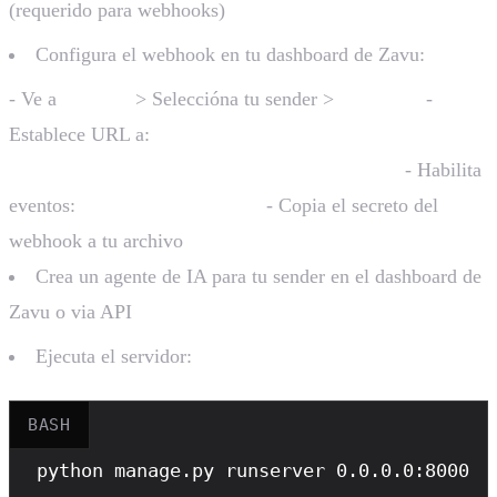
(requerido para webhooks)
Configura el webhook en tu dashboard de Zavu:
- Ve a
Senders
> Seleccióna tu sender >
Webhook
-
Establece URL a:
- Habilita
https://tudominio.com/api/webhook/
eventos:
- Copia el secreto del
message.inbound
webhook a tu archivo
.env
Crea un agente de IA para tu sender en el dashboard de
Zavu o via API
Ejecuta el servidor:
BASH
python
 manage.py runserver 0.0.0.0:8000