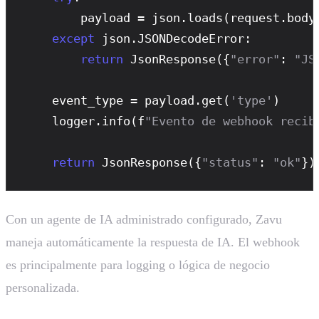
        payload = json.
loads
(request.body)
except
 json.JSONDecodeError:

return
JsonResponse
({
"error"
: 
"JS
    event_type = payload.
get
(
'type'
)

    logger.
info
(f
"Evento de webhook recib
return
JsonResponse
({
"status"
: 
"ok"
})
Con un agente de IA administrado configurado, Zavu
maneja automáticamente la respuesta de IA. El webhook
es principalmente para logging o lógica de negocio
personalizada.