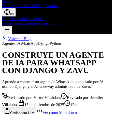
zavu
Producto
Docs
Precios
Blog
Careers
es
English
Español
Português
Iniciar sesión
Empieza a construir
Volver al Blog
Agentes IA
WhatsApp
Django
Python
CONSTRUYE UN AGENTE
DE IA PARA WHATSAPP
CON DJANGO Y ZAVU
Aprende a construir un agente de WhatsApp potenciado por IA
usando Django y el AI Gateway administrado de Zavu.
Redactado por
:
Victor Villalobos
Revisado por
:
Jennifer
Villalobos
15 de diciembre de 2025
12 min
Ver como Markdown
Copiar para LLM