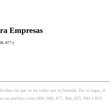
ara Empresas
88, 877 y
Empresas
viduo sin que se les cobre por la llamada. En su lugar, el
an con prefijos como 800, 888, 877, 866, 855, 844 y 833.