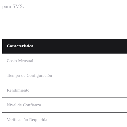
para SMS.
Comparación: Toll-Free vs Otros Tipos d
Caracteristica
Costo Mensual
Tiempo de Configuración
Rendimiento
Nivel de Confianza
Verificación Requerida