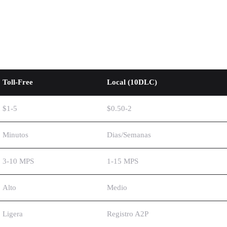
e Números para SMS
Toll-Free
Local (10DLC)
$1-5
$0.50-2
Minutos
Dias/Semanas
3-10 MPS
1-15 MPS
Alto
Medio
Ligera
Registro A2P