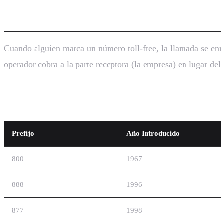
Como Funcionan los Números Toll
Cuando alguien marca un número toll-free, la llamada se enr
operador cobra a la parte receptora (la empresa) en lugar del
Los Prefijos Toll-Free
Prefijo
Año Introducido
800
1967
888
1996
877
1998