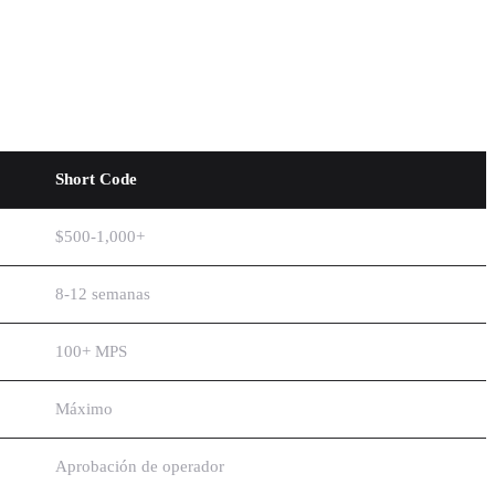
Short Code
$500-1,000+
8-12 semanas
100+ MPS
Máximo
Aprobación de operador