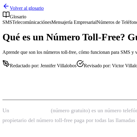
Volver al glosario
Glosario
SMS
Telecomúnicaciónes
Mensajería Empresarial
Números de Teléfon
Qué es un Número Toll-Free? G
Aprende que son los números toll-free, cómo funcionan para SMS y voz
Redactado por
:
Jennifer Villalobos
Revisado por
:
Victor Villal
Qué es un Número Toll-Free? Gu
Un
número toll-free
(número gratuito) es un número telefóni
propietario del número toll-free paga por todas las llamada