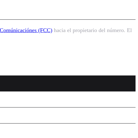
 Comúnicaciónes (FCC)
hacia el propietario del número. El