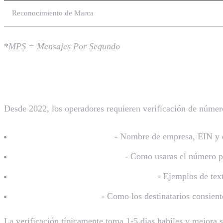
Reconocimiento de Marca
*
MPS = Mensajes Por Segundo
Verificación de SMS Toll-Free
Desde 2022, los operadores requieren verificación de número
Verificación Empresarial
- Nombre de empresa, EIN y 
Descripción de Caso de Uso
- Como usaras el número p
Muestras de Contenido de Mensajes
- Ejemplos de tex
Mecanismo de Opt-in
- Como los destinatarios consient
La verificación típicamente toma 1-5 dias habiles y mejora s