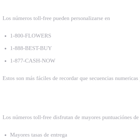
3. Números Vanidad Memorables
Los números toll-free pueden personalizarse en
números va
1-800-FLOWERS
1-888-BEST-BUY
1-877-CASH-NOW
Estos son más fáciles de recordar que secuencias numericas
4. Mejor Entregabilidad de SMS
Los números toll-free disfrutan de mayores puntuaciónes de 
Mayores tasas de entrega