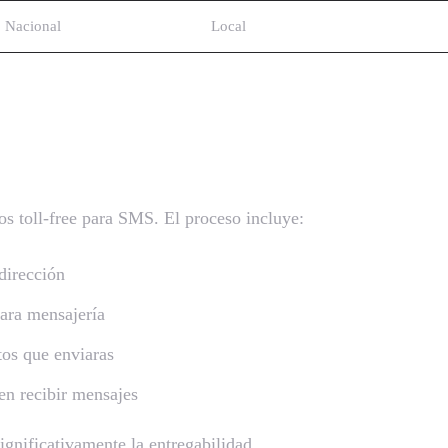
Nacional
Local
s toll-free para SMS. El proceso incluye:
dirección
ara mensajería
tos que enviaras
en recibir mensajes
ignificativamente la entregabilidad.