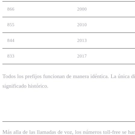
866
2000
855
2010
844
2013
833
2017
Todos los prefijos funcionan de manera idéntica. La única d
significado histórico.
Números Toll-Free para SMS
Más alla de las llamadas de voz, los números toll-free se ha