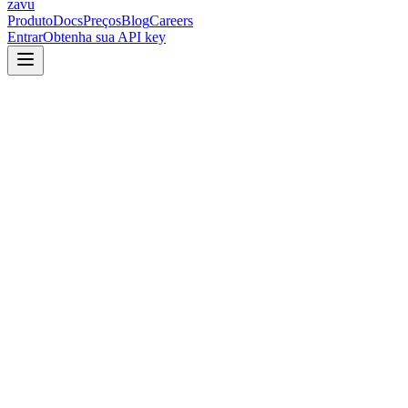
zavu
Produto
Docs
Preços
Blog
Careers
Entrar
Obtenha sua API key
$
npx skills add zavudev/zavu-skills