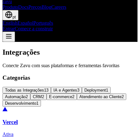
zavu
Produto
Docs
Preços
Blog
Careers
pt
English
Español
Português
Entrar
Comece a construir
Integrações
Conecte Zavu com suas plataformas e ferramentas favoritas
Categorias
Todas as Integrações
13
IA e Agentes
3
Deployment
1
Automação
2
CRM
2
E-commerce
2
Atendimento ao Cliente
2
Desenvolvimento
1
Vercel
Ativa