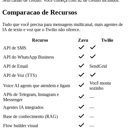
Sem cartão de crédito. Você começa com $2 de crédito incluídos.
Comparacao de Recursos
Tudo que você precisa para mensagens multicanal, mais agentes de
IA de texto e voz que o Twilio não oferece.
Recurso
Zavu
Twilio
API de SMS
API do WhatsApp Business
API de Email
SendGrid
API de Voz (TTS)
Você monta
Voice AI agents que atendem e ligam
sozinho
APIs de Telegram, Instagram e
—
Messenger
Agentes IA integrados
—
Base de conhecimento (RAG)
—
Flow builder visual
—