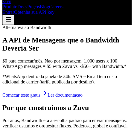
zavu
Produto
Docs
Preços
Blog
Careers
Entrar
Obtenha sua API key
Alternativa ao Bandwidth
A API de Mensagens que o Bandwidth
Deveria Ser
$0 para comecar/mês. Nao por mensagem.
1,000 users x 100
WhatsApp messages =
$5 with Zavu
vs
~$50+ with
Bandwidth
.*
*WhatsApp dentro da janela de 24h. SMS e Email tem custo
adicional de carrier (tarifa publicada por destino).
Comecar teste gratis
Ler documentacao
Por que construimos a Zavu
Por anos, Bandwidth era a escolha padrao para enviar mensagens,
verificar usuarios e orquestrar fluxos. Poderosa, global e confiavel.