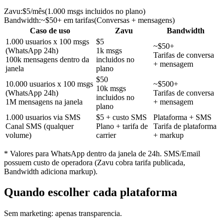
Zavu:
$5/mês
(
1.000 msgs incluidos no plano
)
Bandwidth
:
~$50+ em tarifas
(
Conversas + mensagens
)
Caso de uso
Zavu
Bandwidth
1.000 usuarios x 100 msgs
$5
~$50+
(WhatsApp 24h)
1k msgs
Tarifas de conversa
100k mensagens dentro da
incluidos no
+ mensagem
janela
plano
$50
10.000 usuarios x 100 msgs
~$500+
10k msgs
(WhatsApp 24h)
Tarifas de conversa
incluidos no
1M mensagens na janela
+ mensagem
plano
1.000 usuarios via SMS
$5 + custo SMS
Plataforma + SMS
Canal SMS (qualquer
Plano + tarifa de
Tarifa de plataforma
volume)
carrier
+ markup
* Valores para WhatsApp dentro da janela de 24h. SMS/Email
possuem custo de operadora (Zavu cobra tarifa publicada,
Bandwidth adiciona markup).
Quando escolher cada plataforma
Sem marketing: apenas transparencia.