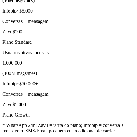
(
10M msgs
/mes
)
Infobip
~$5.000+
Conversas + mensagem
Zavu
$500
Plano Standard
Usuarios ativos mensais
1.000.000
(
100M msgs
/mes
)
Infobip
~$50.000+
Conversas + mensagem
Zavu
$5.000
Plano Growth
* WhatsApp 24h: Zavu = tarifa do plano; Infobip = conversa +
mensagem. SMS/Email possuem custo adicional de carrier.