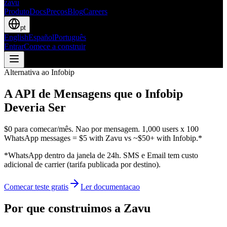
zavu
Produto
Docs
Preços
Blog
Careers
pt
English
Español
Português
Entrar
Comece a construir
Alternativa ao Infobip
A API de Mensagens que o Infobip
Deveria Ser
$0 para comecar/mês. Nao por mensagem.
1,000 users x 100
WhatsApp messages =
$5 with Zavu
vs
~$50+ with
Infobip
.*
*WhatsApp dentro da janela de 24h. SMS e Email tem custo
adicional de carrier (tarifa publicada por destino).
Comecar teste gratis
Ler documentacao
Por que construimos a Zavu