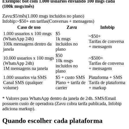
Exemplo: bot com 1.000 usuarios enviando 100 msgs cada
(100k msgs/mês)
Zavu:
$5/mês
(
1.000 msgs incluidos no plano
)
Infobip
:
~$50+ em tarifas
(
Conversas + mensagens
)
Caso de uso
Zavu
Infobip
1.000 usuarios x 100 msgs
$5
~$50+
(WhatsApp 24h)
1k msgs
Tarifas de conversa
100k mensagens dentro da
incluidos no
+ mensagem
janela
plano
$50
10.000 usuarios x 100 msgs
~$500+
10k msgs
(WhatsApp 24h)
Tarifas de conversa
incluidos no
1M mensagens na janela
+ mensagem
plano
1.000 usuarios via SMS
$5 + custo SMS
Plataforma + SMS
Canal SMS (qualquer
Plano + tarifa de
Tarifa de plataforma
volume)
carrier
+ markup
* Valores para WhatsApp dentro da janela de 24h. SMS/Email
possuem custo de operadora (Zavu cobra tarifa publicada, Infobip
adiciona markup).
Quando escolher cada plataforma