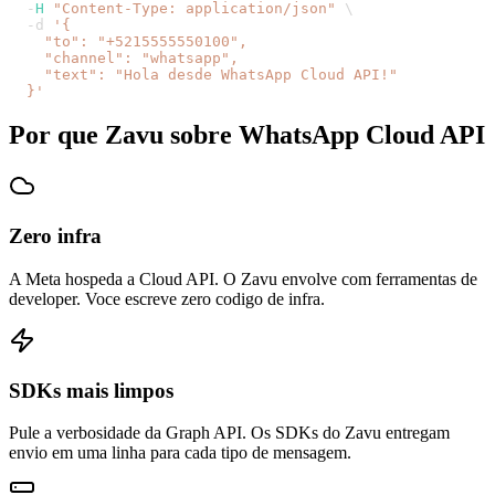
-
H
"
Content-Type: application/json
"
\
-
d
'
{
"
to
"
: 
"
+5215555550100
"
,
"
channel
"
: 
"
whatsapp
"
,
"
text
"
: 
"
Hola desde WhatsApp Cloud API!
"
  }
'
Por que Zavu sobre WhatsApp Cloud API
Zero infra
A Meta hospeda a Cloud API. O Zavu envolve com ferramentas de
developer. Voce escreve zero codigo de infra.
SDKs mais limpos
Pule a verbosidade da Graph API. Os SDKs do Zavu entregam
envio em uma linha para cada tipo de mensagem.