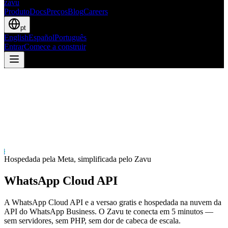
zavu
Produto
Docs
Preços
Blog
Careers
pt
English
Español
Português
Entrar
Comece a construir
Hospedada pela Meta, simplificada pelo Zavu
WhatsApp Cloud API
A WhatsApp Cloud API e a versao gratis e hospedada na nuvem da
API do WhatsApp Business. O Zavu te conecta em 5 minutos —
sem servidores, sem PHP, sem dor de cabeca de escala.