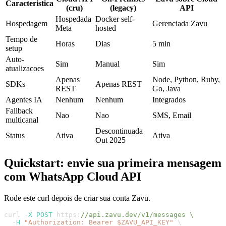
Caracteristica
(cru)
(legacy)
API
Hospedada
Docker self-
Hospedagem
Gerenciada Zavu
Meta
hosted
Tempo de
Horas
Dias
5 min
setup
Auto-
Sim
Manual
Sim
atualizacoes
Apenas
Node, Python, Ruby,
SDKs
Apenas REST
REST
Go, Java
Agentes IA
Nenhum
Nenhum
Integrados
Fallback
Nao
Nao
SMS, Email
multicanal
Descontinuada
Status
Ativa
Ativa
Out 2025
Quickstart: envie sua primeira mensagem
com WhatsApp Cloud API
Rode este curl depois de criar sua conta Zavu.
curl
-
X
POST
https
:
//api.zavu.dev/v1/messages \
-
H
"
Authorization: Bearer $ZAVU_API_KEY
"
\