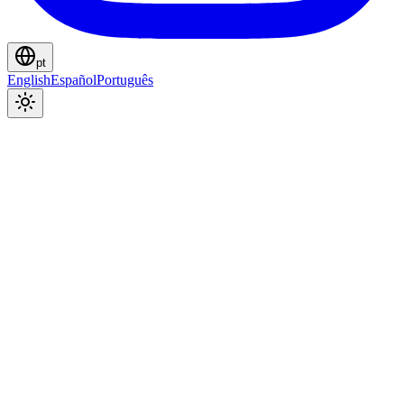
pt
English
Español
Português